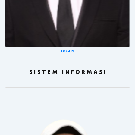
DOSEN
S I S T E M I N F O R M A S I