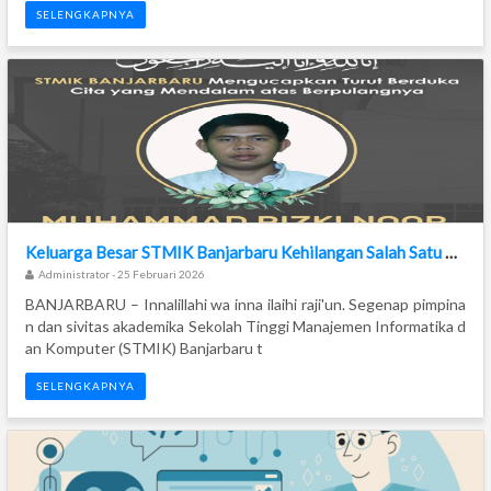
SELENGKAPNYA
Keluarga Besar STMIK Banjarbaru Kehilangan Salah Satu Karyawan Terbaiknya, Muhammad Rizki Noor
Administrator - 25 Februari 2026
BANJARBARU – Innalillahi wa inna ilaihi raji'un. Segenap pimpina
n dan sivitas akademika Sekolah Tinggi Manajemen Informatika d
an Komputer (STMIK) Banjarbaru t
SELENGKAPNYA