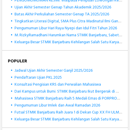
•
PENGUMUMUMAN RESMI: Waspada Penipuan Lowongan Kerja Atas Nama STMIK Banjarbaru
•
Ujian Akhir Semester Genap Tahun Akademik 2025/2026
•
Batas Akhir Perkuliahan Semester Genap TA 2025/2026
•
Tingkatkan Literasi Digital, SMA Plus Citra Madinatul Ilmi Gandeng STMIK Banjarbaru dalam Pengenalan Robotik
•
Pengumuman Libur Hari Raya Nyepi dan Idul Fitri Tahun 2026
•
M. RizkyRamadhani Harumkan Nama STMIK Banjarbaru, Sabet Medali Perak KOSANAS 2026 Bidang Matematika
•
Keluarga Besar STMIK Banjarbaru Kehilangan Salah Satu Karyawan Terbaiknya, Muhammad Rizki Noor
POPULER
•
Jadwal Ujian Akhir Semester Ganjil 2025/2026
•
Pendaftaran Ujian PKL 2025
•
Konsultasi Pengisian KRS dan Perwalian Mahasiswa
•
Dari Kampus untuk Bumi: STMIK Banjarbaru Ikut Bergerak di World Cleanup Day 2025
•
Mahasiswa STMIK Banjarbaru Raih 5 Medali Emas di PORPROV Kalsel XII 2025
•
Pengumuman Libur Imlek dan Awal Ramadan 2026
•
Futsal STMIK Banjarbaru Raih Juara 1 di Dekan Cup XX FH ULM 2025
•
Keluarga Besar STMIK Banjarbaru Kehilangan Salah Satu Karyawan Terbaiknya, Muhammad Rizki Noor