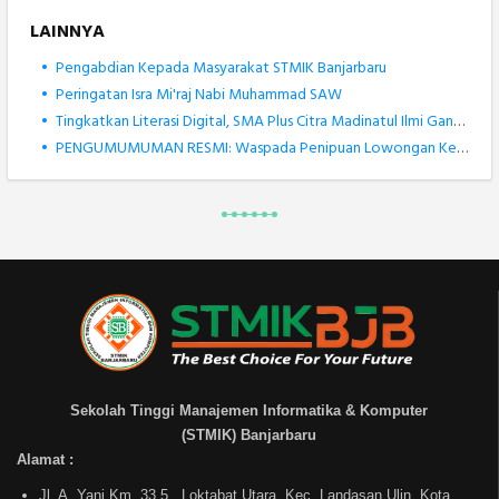
LAINNYA
•
Pengabdian Kepada Masyarakat STMIK Banjarbaru
•
Peringatan Isra Mi'raj Nabi Muhammad SAW
•
Tingkatkan Literasi Digital, SMA Plus Citra Madinatul Ilmi Gandeng STMIK Banjarbaru dalam Pengenalan Robotik
•
PENGUMUMUMAN RESMI: Waspada Penipuan Lowongan Kerja Atas Nama STMIK Banjarbaru
Sekolah Tinggi Manajemen Informatika & Komputer
(STMIK) Banjarbaru
Alamat :
Jl. A. Yani Km. 33,5 , Loktabat Utara, Kec. Landasan Ulin, Kota