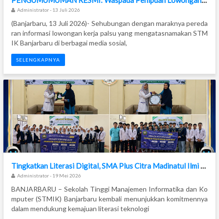
PENGUMUMUMAN RESMI: Waspada Penipuan Lowongan Kerja Atas Nama STMIK Banjarbaru
Administrator - 13 Juli 2026
(Banjarbaru, 13 Juli 2026)- Sehubungan dengan maraknya pereda
ran informasi lowongan kerja palsu yang mengatasnamakan STM
IK Banjarbaru di berbagai media sosial,
SELENGKAPNYA
Tingkatkan Literasi Digital, SMA Plus Citra Madinatul Ilmi Gandeng STMIK Banjarbaru dalam Pengenalan Robotik
Administrator - 19 Mei 2026
BANJARBARU – Sekolah Tinggi Manajemen Informatika dan Ko
mputer (STMIK) Banjarbaru kembali menunjukkan komitmennya
dalam mendukung kemajuan literasi teknologi