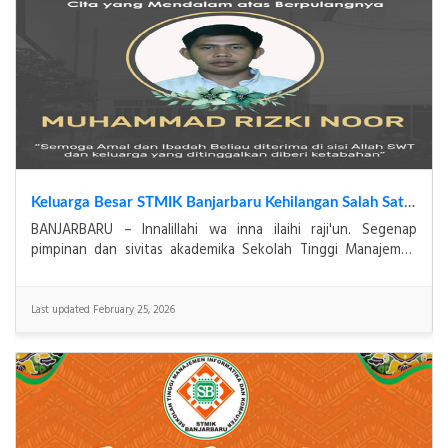
Keluarga Besar STMIK Banjarbaru Kehilangan Salah Satu Karyawan Terbaiknya, Muhammad Rizki Noor
BANJARBARU – Innalillahi wa inna ilaihi raji'un. Segenap
pimpinan dan sivitas akademika Sekolah Tinggi Manajemen
Informatika dan Komputer (STMIK) Banjarbaru t
Last updated February 25, 2026