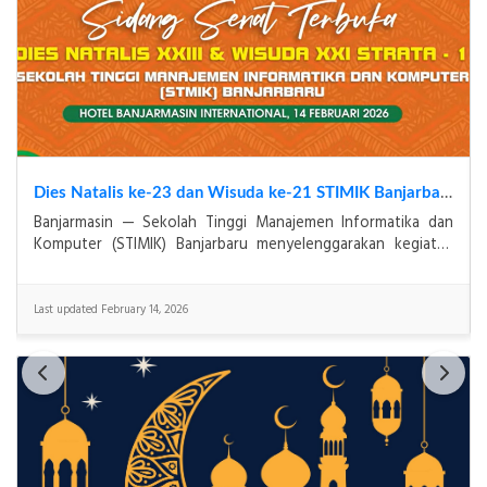
Dies Natalis ke-23 dan Wisuda ke-21 STIMIK Banjarbaru Tahun 2026 : Refleksi Mutu Baik Sekali sebagai Komitmen STIMIK Banjarbaru dalam Mencetak Generasi Digital yang Kompeten dan Berkarakter
Banjarmasin — Sekolah Tinggi Manajemen Informatika dan
Komputer (STIMIK) Banjarbaru menyelenggarakan kegiatan
Dies Natalis ke-23 sekaligus Wisuda ke-21 Progra
Last updated February 14, 2026