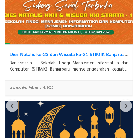
Dies Natalis ke-23 dan Wisuda ke-21 STIMIK Banjarbaru Tahun 2026 : Refleksi Mutu Baik Sekali sebagai Komitmen STIMIK Banjarbaru dalam Mencetak Generasi Digital yang Kompeten dan Berkarakter
Banjarmasin — Sekolah Tinggi Manajemen Informatika dan
Komputer (STIMIK) Banjarbaru menyelenggarakan kegiatan
Dies Natalis ke-23 sekaligus Wisuda ke-21 Progra
Last updated February 14, 2026