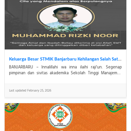
Keluarga Besar STMIK Banjarbaru Kehilangan Salah Satu Karyawan Terbaiknya, Muhammad Rizki Noor
BANJARBARU – Innalillahi wa inna ilaihi raji'un. Segenap
pimpinan dan sivitas akademika Sekolah Tinggi Manajemen
Informatika dan Komputer (STMIK) Banjarbaru t
Last updated February 25, 2026