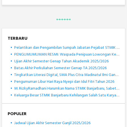
TERBARU
•
Pelantikan dan Pengambilan Sumpah Jabatan Pejabat STMIK Banjarbaru Berlangsung Khidmat
•
PENGUMUMUMAN RESMI: Waspada Penipuan Lowongan Kerja Atas Nama STMIK Banjarbaru
•
Ujian Akhir Semester Genap Tahun Akademik 2025/2026
•
Batas Akhir Perkuliahan Semester Genap TA 2025/2026
•
Tingkatkan Literasi Digital, SMA Plus Citra Madinatul Ilmi Gandeng STMIK Banjarbaru dalam Pengenalan Robotik
•
Pengumuman Libur Hari Raya Nyepi dan Idul Fitri Tahun 2026
•
M. RizkyRamadhani Harumkan Nama STMIK Banjarbaru, Sabet Medali Perak KOSANAS 2026 Bidang Matematika
•
Keluarga Besar STMIK Banjarbaru Kehilangan Salah Satu Karyawan Terbaiknya, Muhammad Rizki Noor
POPULER
•
Jadwal Ujian Akhir Semester Ganjil 2025/2026