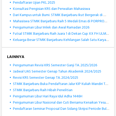
•
Pendaftaran Ujian PKL 2025
•
Konsultasi Pengisian KRS dan Perwalian Mahasiswa
•
Dari Kampus untuk Bumi: STMIK Banjarbaru Ikut Bergerak di World Cleanup Day 2025
•
Mahasiswa STMIK Banjarbaru Raih 5 Medali Emas di PORPROV Kalsel XII 2025
•
Pengumuman Libur Imlek dan Awal Ramadan 2026
•
Futsal STMIK Banjarbaru Raih Juara 1 di Dekan Cup XX FH ULM 2025
•
Keluarga Besar STMIK Banjarbaru Kehilangan Salah Satu Karyawan Terbaiknya, Muhammad Rizki Noor
LAINNYA
•
Pengumuman Revisi KRS Semester Ganji TA. 2025/2026
•
Jadwal UAS Semester Genap Tahun Akademik 2024/2025
•
Revisi KRS Semester Genap TA. 2024/2025
•
STMIK Banjarbaru Buka Pendaftaran Jalur KIP Kuliah Mandiri Tahun 2025
•
STMIK Banjarbaru Raih Hibah Penelitian
•
Pengumuman Libur Hari Raya Idul Adha 1446H
•
Pengumuman Libur Nasional dan Cuti Bersama Kenaikan Yesus Kristus
•
Pendaftaran Seminar Proposal Dan Sidang Skripsi Periode Bulan Augustus 2024