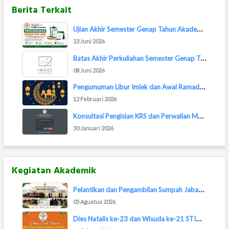
Berita Terkait
U
jian Akhir Semester Genap Tahun Akademik 202...
23 Juni 2026
B
atas Akhir Perkuliahan Semester Genap TA 202...
08 Juni 2026
P
engumuman Libur Imlek dan Awal Ramadan 2026
12 Februari 2026
K
onsultasi Pengisian KRS dan Perwalian Maha...
30 Januari 2026
Kegiatan Akademik
P
elantikan dan Pengambilan Sumpah Jabatan Pej...
05 Agustus 2026
D
ies Natalis ke-23 dan Wisuda ke-21 STIMIK Ba...