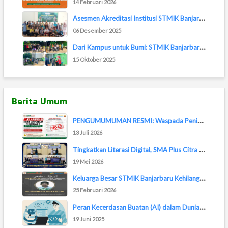
14 Februari 2026
A
sesmen Akreditasi Institusi STMIK Banjarbaru...
06 Desember 2025
D
ari Kampus untuk Bumi: STMIK Banjarbaru Ikut...
15 Oktober 2025
Berita Umum
P
ENGUMUMUMAN RESMI: Waspada Penipuan Lowongan...
13 Juli 2026
T
ingkatkan Literasi Digital, SMA Plus Citra M...
19 Mei 2026
K
eluarga Besar STMIK Banjarbaru Kehilangan Sa...
25 Februari 2026
P
eran Kecerdasan Buatan (AI) dalam Dunia Pemr...
19 Juni 2025