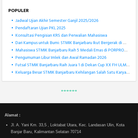
POPULER
•
Jadwal Ujian Akhir Semester Ganjil 2025/2026
•
Pendaftaran Ujian PKL 2025
•
Konsultasi Pengisian KRS dan Perwalian Mahasiswa
•
Dari Kampus untuk Bumi: STMIK Banjarbaru Ikut Bergerak di World Cleanup Day 2025
•
Mahasiswa STMIK Banjarbaru Raih 5 Medali Emas di PORPROV Kalsel XII 2025
•
Pengumuman Libur Imlek dan Awal Ramadan 2026
•
Futsal STMIK Banjarbaru Raih Juara 1 di Dekan Cup XX FH ULM 2025
•
Keluarga Besar STMIK Banjarbaru Kehilangan Salah Satu Karyawan Terbaiknya, Muhammad Rizki Noor
Alamat :
Jl. A. Yani Km. 33,5 , Loktabat Utara, Kec. Landasan Ulin, Kota
Banjar Baru, Kalimantan Selatan 70714