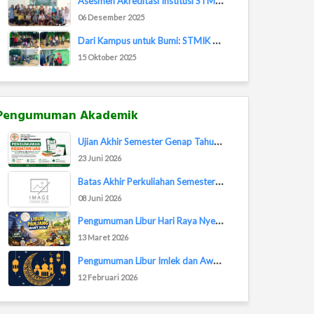
06 Desember 2025
D
ari Kampus untuk Bumi: STMIK Banjarbaru Ikut...
15 Oktober 2025
Pengumuman Akademik
U
jian Akhir Semester Genap Tahun Akademik 202...
23 Juni 2026
B
atas Akhir Perkuliahan Semester Genap TA 202...
08 Juni 2026
P
engumuman Libur Hari Raya Nyepi dan Idul Fit...
13 Maret 2026
P
engumuman Libur Imlek dan Awal Ramadan 2026
12 Februari 2026