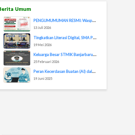
Berita Umum
P
ENGUMUMUMAN RESMI: Waspada Penipuan Lowongan...
13 Juli 2026
T
ingkatkan Literasi Digital, SMA Plus Citra M...
19 Mei 2026
K
eluarga Besar STMIK Banjarbaru Kehilangan Sa...
25 Februari 2026
P
eran Kecerdasan Buatan (AI) dalam Dunia Pemr...
19 Juni 2025