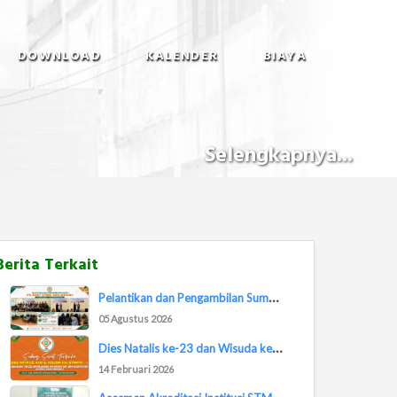
DOWNLOAD
KALENDER
BIAYA
Selengkapnya...
Berita Terkait
P
elantikan dan Pengambilan Sumpah Jabatan Pej...
05 Agustus 2026
D
ies Natalis ke-23 dan Wisuda ke-21 STIMIK Ba...
14 Februari 2026
A
sesmen Akreditasi Institusi STMIK Banjarbaru...