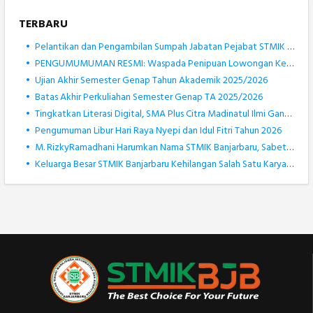
TERBARU
•
Pelantikan dan Pengambilan Sumpah Jabatan Pejabat STMIK Banjarbaru Berlangsung Khidmat
•
PENGUMUMUMAN RESMI: Waspada Penipuan Lowongan Kerja Atas Nama STMIK Banjarbaru
•
Ujian Akhir Semester Genap Tahun Akademik 2025/2026
•
Batas Akhir Perkuliahan Semester Genap TA 2025/2026
•
Tingkatkan Literasi Digital, SMA Plus Citra Madinatul Ilmi Gandeng STMIK Banjarbaru dalam Pengenalan Robotik
•
Pengumuman Libur Hari Raya Nyepi dan Idul Fitri Tahun 2026
•
M. RizkyRamadhani Harumkan Nama STMIK Banjarbaru, Sabet Medali Perak KOSANAS 2026 Bidang Matematika
•
Keluarga Besar STMIK Banjarbaru Kehilangan Salah Satu Karyawan Terbaiknya, Muhammad Rizki Noor