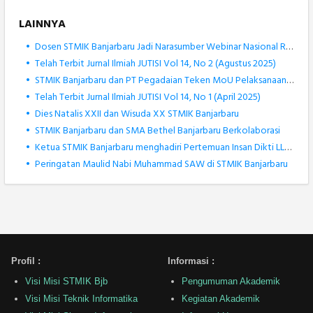
LAINNYA
•
Dosen STMIK Banjarbaru Jadi Narasumber Webinar Nasional Robotika dan AI
•
Telah Terbit Jurnal Ilmiah JUTISI Vol 14, No 2 (Agustus 2025)
•
STMIK Banjarbaru dan PT Pegadaian Teken MoU Pelaksanaan Tridharma Perguruan Tinggi
•
Telah Terbit Jurnal Ilmiah JUTISI Vol 14, No 1 (April 2025)
•
Dies Natalis XXII dan Wisuda XX STMIK Banjarbaru
•
STMIK Banjarbaru dan SMA Bethel Banjarbaru Berkolaborasi
•
Ketua STMIK Banjarbaru menghadiri Pertemuan Insan Dikti LLDIKTI XI
•
Peringatan Maulid Nabi Muhammad SAW di STMIK Banjarbaru
Profil :
Informasi :
Visi Misi STMIK Bjb
Pengumuman Akademik
Visi Misi Teknik Informatika
Kegiatan Akademik