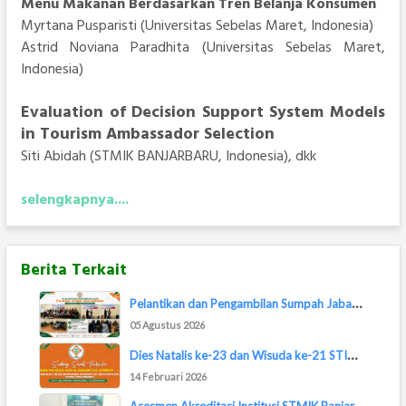
Menu Makanan Berdasarkan Tren Belanja Konsumen
Myrtana Pusparisti (Universitas Sebelas Maret, Indonesia)
Astrid Noviana Paradhita (Universitas Sebelas Maret,
Indonesia)
Evaluation of Decision Support System Models
in Tourism Ambassador Selection
Siti Abidah (STMIK BANJARBARU, Indonesia), dkk
selengkapnya....
Berita Terkait
P
elantikan dan Pengambilan Sumpah Jabatan Pej...
05 Agustus 2026
D
ies Natalis ke-23 dan Wisuda ke-21 STIMIK Ba...
14 Februari 2026
A
sesmen Akreditasi Institusi STMIK Banjarbaru...