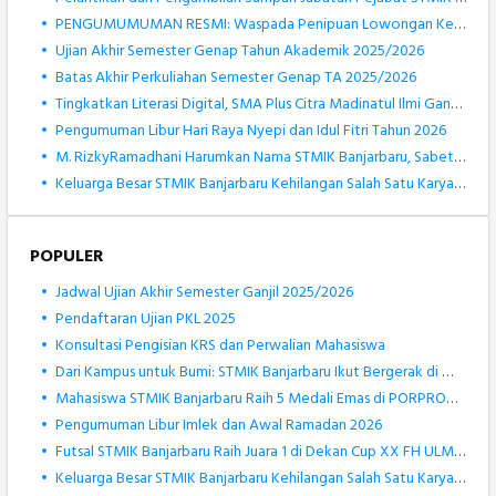
•
PENGUMUMUMAN RESMI: Waspada Penipuan Lowongan Kerja Atas Nama STMIK Banjarbaru
•
Ujian Akhir Semester Genap Tahun Akademik 2025/2026
•
Batas Akhir Perkuliahan Semester Genap TA 2025/2026
•
Tingkatkan Literasi Digital, SMA Plus Citra Madinatul Ilmi Gandeng STMIK Banjarbaru dalam Pengenalan Robotik
•
Pengumuman Libur Hari Raya Nyepi dan Idul Fitri Tahun 2026
•
M. RizkyRamadhani Harumkan Nama STMIK Banjarbaru, Sabet Medali Perak KOSANAS 2026 Bidang Matematika
•
Keluarga Besar STMIK Banjarbaru Kehilangan Salah Satu Karyawan Terbaiknya, Muhammad Rizki Noor
POPULER
•
Jadwal Ujian Akhir Semester Ganjil 2025/2026
•
Pendaftaran Ujian PKL 2025
•
Konsultasi Pengisian KRS dan Perwalian Mahasiswa
•
Dari Kampus untuk Bumi: STMIK Banjarbaru Ikut Bergerak di World Cleanup Day 2025
•
Mahasiswa STMIK Banjarbaru Raih 5 Medali Emas di PORPROV Kalsel XII 2025
•
Pengumuman Libur Imlek dan Awal Ramadan 2026
•
Futsal STMIK Banjarbaru Raih Juara 1 di Dekan Cup XX FH ULM 2025
•
Keluarga Besar STMIK Banjarbaru Kehilangan Salah Satu Karyawan Terbaiknya, Muhammad Rizki Noor