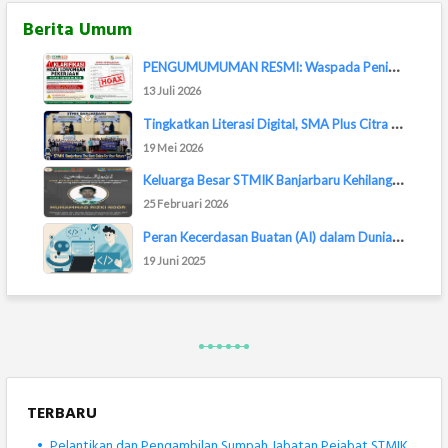
Berita Umum
P
ENGUMUMUMAN RESMI: Waspada Penipuan Lowongan...
13 Juli 2026
T
ingkatkan Literasi Digital, SMA Plus Citra M...
19 Mei 2026
K
eluarga Besar STMIK Banjarbaru Kehilangan Sa...
25 Februari 2026
P
eran Kecerdasan Buatan (AI) dalam Dunia Pemr...
19 Juni 2025
TERBARU
•
Pelantikan dan Pengambilan Sumpah Jabatan Pejabat STMIK Banjarbaru Berlangsung Khidmat