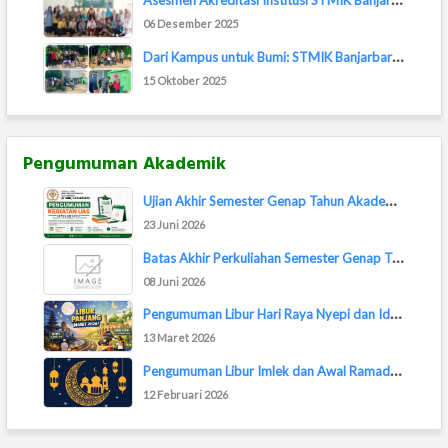
06 Desember 2025
D
ari Kampus untuk Bumi: STMIK Banjarbaru Ikut...
15 Oktober 2025
Pengumuman Akademik
U
jian Akhir Semester Genap Tahun Akademik 202...
23 Juni 2026
B
atas Akhir Perkuliahan Semester Genap TA 202...
08 Juni 2026
P
engumuman Libur Hari Raya Nyepi dan Idul Fit...
13 Maret 2026
P
engumuman Libur Imlek dan Awal Ramadan 2026
12 Februari 2026