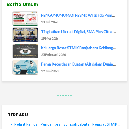
Berita Umum
P
ENGUMUMUMAN RESMI: Waspada Penipuan Lowongan...
13 Juli 2026
T
ingkatkan Literasi Digital, SMA Plus Citra M...
19 Mei 2026
K
eluarga Besar STMIK Banjarbaru Kehilangan Sa...
25 Februari 2026
P
eran Kecerdasan Buatan (AI) dalam Dunia Pemr...
19 Juni 2025
TERBARU
•
Pelantikan dan Pengambilan Sumpah Jabatan Pejabat STMIK Banjarbaru Berlangsung Khidmat