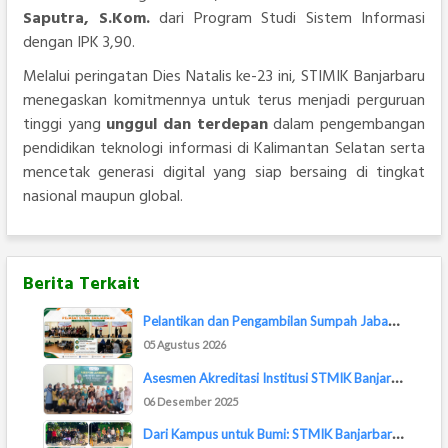
Saputra, S.Kom.
dari Program Studi Sistem Informasi
dengan IPK 3,90.
Melalui peringatan Dies Natalis ke-23 ini, STIMIK Banjarbaru
menegaskan komitmennya untuk terus menjadi perguruan
tinggi yang
unggul dan terdepan
dalam pengembangan
pendidikan teknologi informasi di Kalimantan Selatan serta
mencetak generasi digital yang siap bersaing di tingkat
nasional maupun global.
Berita Terkait
P
elantikan dan Pengambilan Sumpah Jabatan Pej...
05 Agustus 2026
A
sesmen Akreditasi Institusi STMIK Banjarbaru...
06 Desember 2025
D
ari Kampus untuk Bumi: STMIK Banjarbaru Ikut...