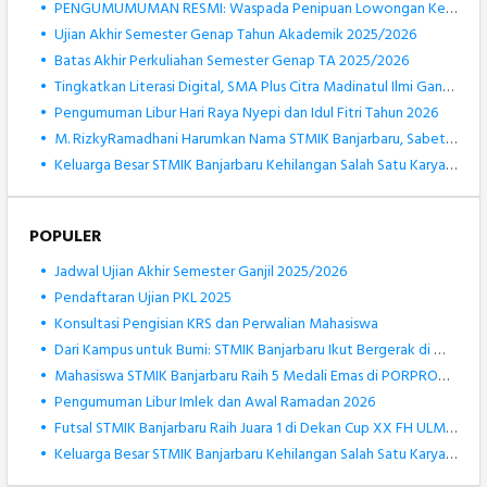
•
PENGUMUMUMAN RESMI: Waspada Penipuan Lowongan Kerja Atas Nama STMIK Banjarbaru
•
Ujian Akhir Semester Genap Tahun Akademik 2025/2026
•
Batas Akhir Perkuliahan Semester Genap TA 2025/2026
•
Tingkatkan Literasi Digital, SMA Plus Citra Madinatul Ilmi Gandeng STMIK Banjarbaru dalam Pengenalan Robotik
•
Pengumuman Libur Hari Raya Nyepi dan Idul Fitri Tahun 2026
•
M. RizkyRamadhani Harumkan Nama STMIK Banjarbaru, Sabet Medali Perak KOSANAS 2026 Bidang Matematika
•
Keluarga Besar STMIK Banjarbaru Kehilangan Salah Satu Karyawan Terbaiknya, Muhammad Rizki Noor
POPULER
•
Jadwal Ujian Akhir Semester Ganjil 2025/2026
•
Pendaftaran Ujian PKL 2025
•
Konsultasi Pengisian KRS dan Perwalian Mahasiswa
•
Dari Kampus untuk Bumi: STMIK Banjarbaru Ikut Bergerak di World Cleanup Day 2025
•
Mahasiswa STMIK Banjarbaru Raih 5 Medali Emas di PORPROV Kalsel XII 2025
•
Pengumuman Libur Imlek dan Awal Ramadan 2026
•
Futsal STMIK Banjarbaru Raih Juara 1 di Dekan Cup XX FH ULM 2025
•
Keluarga Besar STMIK Banjarbaru Kehilangan Salah Satu Karyawan Terbaiknya, Muhammad Rizki Noor