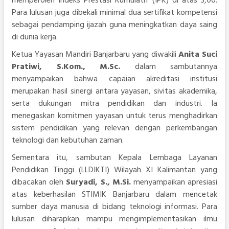
memperoleh Indeks Prestasi Kumulatif (IPK) di atas 3,00.
Para lulusan juga dibekali minimal dua sertifikat kompetensi
sebagai pendamping ijazah guna meningkatkan daya saing
di dunia kerja.
Ketua Yayasan Mandiri Banjarbaru yang diwakili
Anita Suci
Pratiwi, S.Kom., M.Sc.
dalam sambutannya
menyampaikan bahwa capaian akreditasi institusi
merupakan hasil sinergi antara yayasan, sivitas akademika,
serta dukungan mitra pendidikan dan industri. Ia
menegaskan komitmen yayasan untuk terus menghadirkan
sistem pendidikan yang relevan dengan perkembangan
teknologi dan kebutuhan zaman.
Sementara itu, sambutan Kepala Lembaga Layanan
Pendidikan Tinggi (LLDIKTI) Wilayah XI Kalimantan yang
dibacakan oleh
Suryadi, S., M.Si.
menyampaikan apresiasi
atas keberhasilan STIMIK Banjarbaru dalam mencetak
sumber daya manusia di bidang teknologi informasi. Para
lulusan diharapkan mampu mengimplementasikan ilmu