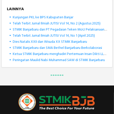
LAINNYA
•
Kunjungan PKL ke BPS Kabupaten Banjar
•
Telah Terbit Jurnal Ilmiah JUTISI Vol 14, No 2 (Agustus 2025)
•
STMIK Banjarbaru dan PT Pegadaian Teken MoU Pelaksanaan Tridharma Perguruan Tinggi
•
Telah Terbit Jurnal Ilmiah JUTISI Vol 14, No 1 (April 2025)
•
Dies Natalis XXII dan Wisuda XX STMIK Banjarbaru
•
STMIK Banjarbaru dan SMA Bethel Banjarbaru Berkolaborasi
•
Ketua STMIK Banjarbaru menghadiri Pertemuan Insan Dikti LLDIKTI XI
•
Peringatan Maulid Nabi Muhammad SAW di STMIK Banjarbaru