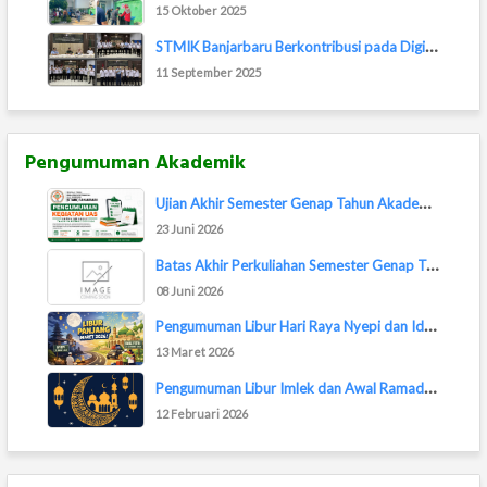
15 Oktober 2025
S
TMIK Banjarbaru Berkontribusi pada Digitalis...
11 September 2025
Pengumuman Akademik
U
jian Akhir Semester Genap Tahun Akademik 202...
23 Juni 2026
B
atas Akhir Perkuliahan Semester Genap TA 202...
08 Juni 2026
P
engumuman Libur Hari Raya Nyepi dan Idul Fit...
13 Maret 2026
P
engumuman Libur Imlek dan Awal Ramadan 2026
12 Februari 2026